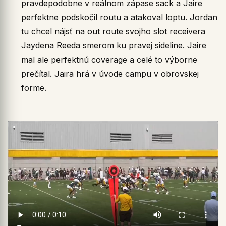
pravdepodobne v reálnom zápase sack a Jaire
perfektne podskočil routu a atakoval loptu. Jordan
tu chcel nájsť na out route svojho slot receivera
Jaydena Reeda smerom ku pravej sideline. Jaire
mal ale perfektnú coverage a celé to výborne
prečítal. Jaira hrá v úvode campu v obrovskej
forme.