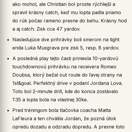
ako mohol, ale Christian bol proste rýchlejší a
spravil krásny catch, keď mu lopta padla priamo
do rúk počas rameno presne do behu. Krásny hod
a aj catch. Zisk cca 47 yardov.
Nasledujúce dve prihrávky boli smerom na tight
enda Luka Musgrava pre zisk 5, resp. 8 yardov.
A posledná play tejto časti priniesla 10-yardovú
touchdownovú prihrávku na receivera Romeo
Doubsa, ktorý bežal out route do ľavej strany na
1st&goal. Perfektný drive v podaní Jordana Lova.
Toto bol 2-minute drill, kde do konca zostávalo
1:35 a lopta bola na vlastnej 30ke.
Pred tréningom bola tlačovka coacha Matta
LaFleura a ten chválila Jordan, že pozná útok
opredu dozadu a odzradu dopredu. A presne toto