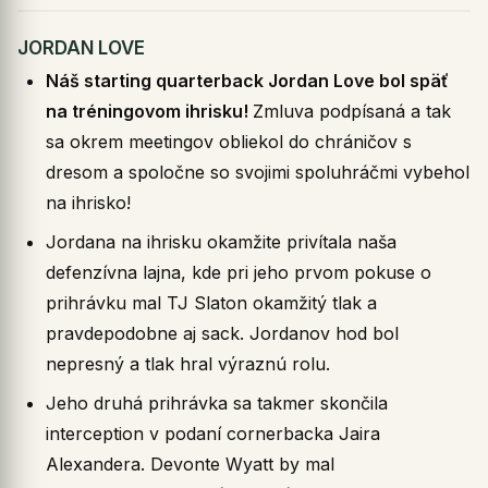
JORDAN LOVE
Náš starting quarterback Jordan Love bol späť
na tréningovom ihrisku!
Zmluva podpísaná a tak
sa okrem meetingov obliekol do chráničov s
dresom a spoločne so svojimi spoluhráčmi vybehol
na ihrisko!
Jordana na ihrisku okamžite privítala naša
defenzívna lajna, kde pri jeho prvom pokuse o
prihrávku mal TJ Slaton okamžitý tlak a
pravdepodobne aj sack. Jordanov hod bol
nepresný a tlak hral výraznú rolu.
Jeho druhá prihrávka sa takmer skončila
interception v podaní cornerbacka Jaira
Alexandera. Devonte Wyatt by mal