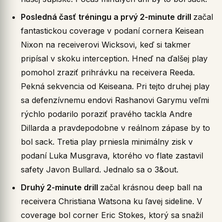
Posledná časť tréningu a prvý 2-minute drill
začal
fantastickou coverage v podaní cornera Keisean
Nixon na receiverovi Wicksovi, keď si takmer
pripísal v skoku interception. Hneď na ďalšej play
pomohol zraziť prihrávku na receivera Reeda.
Pekná sekvencia od Keiseana. Pri tejto druhej play
sa defenzívnemu endovi Rashanovi Garymu veľmi
rýchlo podarilo poraziť pravého tackla Andre
Dillarda a pravdepodobne v reálnom zápase by to
bol sack. Tretia play prniesla minimálny zisk v
podaní Luka Musgrava, ktorého vo flate zastavil
safety Javon Bullard. Jednalo sa o 3&out.
Druhý 2-minute drill
začal krásnou deep ball na
receivera Christiana Watsona ku ľavej sideline. V
coverage bol corner Eric Stokes, ktorý sa snažil