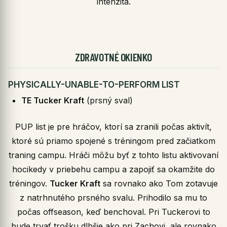
intenzita.
ZDRAVOTNÉ OKIENKO
PHYSICALLY-UNABLE-TO-PERFORM LIST
TE Tucker Kraft
(prsný sval)
PUP list je pre hráčov, ktorí sa zranili počas aktivít,
ktoré sú priamo spojené s tréningom pred začiatkom
traning campu. Hráči môžu byť z tohto listu aktivovaní
hocikedy v priebehu campu a zapojiť sa okamžite do
tréningov.
Tucker Kraft
sa rovnako ako Tom zotavuje
z natrhnutého prsného svalu. Prihodilo sa mu to
počas offseason, keď benchoval. Pri Tuckerovi to
bude trvať trošku dlhšie ako pri Zachovi, ale rovnako