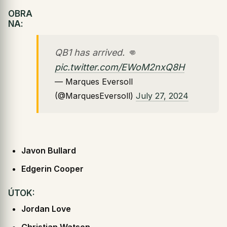
OBRA
NA
:
QB1 has arrived. 👊
pic.twitter.com/EWoM2nxQ8H
— Marques Eversoll
(@MarquesEversoll)
July 27, 2024
Javon Bullard
Edgerin Cooper
ÚTOK:
Jordan Love