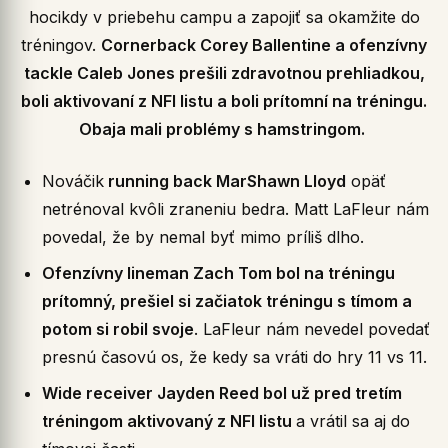
hocikdy v priebehu campu a zapojiť sa okamžite do
tréningov.
Cornerback Corey Ballentine a ofenzívny
tackle Caleb Jones prešili zdravotnou prehliadkou,
boli aktivovaní z NFI listu a boli prítomní na tréningu.
Obaja mali problémy s hamstringom.
Nováčik
running back MarShawn Lloyd
opäť
netrénoval kvôli zraneniu bedra. Matt LaFleur nám
povedal, že by nemal byť mimo príliš dlho.
Ofenzívny lineman Zach Tom bol na tréningu
prítomný, prešiel si začiatok tréningu s tímom a
potom si robil svoje
. LaFleur nám nevedel povedať
presnú časovú os, že kedy sa vráti do hry 11 vs 11.
Wide receiver Jayden Reed bol už pred tretím
tréningom aktivovaný z NFI listu
a vrátil sa aj do