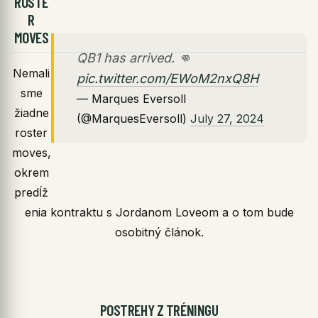
ROSTE
R
MOVES
QB1 has arrived. 👊
Nemali
pic.twitter.com/EWoM2nxQ8H
sme
— Marques Eversoll
žiadne
(@MarquesEversoll)
July 27, 2024
roster
moves,
okrem
predĺž
enia kontraktu s Jordanom Loveom a o tom bude
osobitný článok.
POSTREHY Z TRÉNINGU