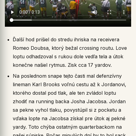
Ďalší hod prišiel do stredu ihriska na receivera
Romeo Doubsa, ktorý bežal crossing routu. Love
loptu odhadzoval s rukou dole vedľa tela a útok
konečne našiel rytmus. Zisk cca 17 yardov.
Na poslednom snape tejto časti mal defenzívny
lineman Karl Brooks voľnú cestu až k Jordanovi,
ktorého dostal pod tlak, ale ten zvládol loptu
zhodiť na running backa Josha Jacobsa. Jordan
sa pekne vyhol tlaku, povystúpil si z pocketu a
vďaka lopte na Jacobsa získal pre útok aj pekné
yardy. Toto chýba ostatným quarterbackom na
našej súpiske. Počas minulých dní by to bol sack.