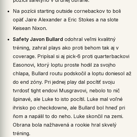
pozícii safetyho v druhej obrane.
Na pozícii starting outside cornebackov to boli
opäť Jaire Alexander a Eric Stokes a na slote
Keisean Nixon.
Safety Javon Bullard
odohral veľmi kvalitný
tréning, zahral plays ako proti behom tak aj v
coverage. Pripísal si aj pick-6 proti quarterbackovi
Easonovi, ktorý loptu proste hodil za svojho
chlapa, Bullard routu podskočil a loptu doniesol až
do end zóny. Pri jednej play dal pocítiť svoju
tvrdosť tight endovi Musgravovi, nebolo to nič
špinavé, ale Luke to isto pocítil. Luke mal voľné
ihrisko po checkdowne, ale Bullard bol hneď pri
ňom a napálil to do neho. Luke skončil na zemi.
Obrana bola nažhavená a rookie hral skvelý
tréning.