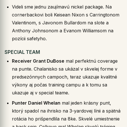
Videli sme jednu zaujímavú nickel package. Na
cornerbackovi boli Keisean Nixon s Carringtonom
Valentinom, s Javonom Bullardom na slote a
Anthony Johnsonom a Evanom Williamsom na
pozícii safetyho.
SPECIAL TEAM
Receiver Grant DuBose
mal perfektnú coverage
na punte. Chalanisko sa ukázal v skvelej forme v
predsezónnych campoch, teraz ukazuje kvalitné
výkony aj počas training campu a k tomu sa
ukazuje aj v special teame.
Punter Daniel Whelan
mal jeden krásny punt,
ktorý spadol na ihrisko na 3-yardovej línii a spätná
rotácia ho prišpendlila na 8ke. Skvelé umiestnenie
a back spin. Celkovo mal Whelan skvelý tréning.