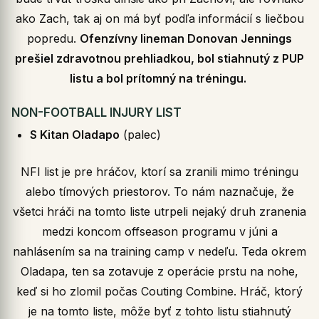
ako Zach, tak aj on má byť podľa informácií s liečbou
popredu.
Ofenzívny lineman Donovan Jennings
prešiel zdravotnou prehliadkou, bol stiahnutý z PUP
listu a bol prítomný na tréningu.
NON-FOOTBALL INJURY LIST
S Kitan Oladapo
(palec)
NFI list je pre hráčov, ktorí sa zranili mimo tréningu
alebo tímových priestorov. To nám naznačuje, že
všetci hráči na tomto liste utrpeli nejaký druh zranenia
medzi koncom offseason programu v júni a
nahlásením sa na training camp v nedeľu. Teda okrem
Oladapa, ten sa zotavuje z operácie prstu na nohe,
keď si ho zlomil počas Couting Combine. Hráč, ktorý
je na tomto liste, môže byť z tohto listu stiahnutý