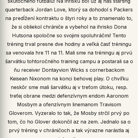
skutočného futbalu! Na ihrisku bol už aj náš starting
quarterback Jordan Love, ktorý sa dohodol s Packers
na predĺžení kontraktu o štyri roky a to znamenalo to,
že si obliekol chrániče a vybehol na ihrisko Dona
Hutsona spoločne so svojimi spoluhráčmi! Tento
tréning trval presne dve hodiny a veľká časť tréningu
sa venovala hre 11 na 11. Mali sme na tréningu aj prvú
šarvátku tohtoročného training campu a postarali sa o
ňu receiver Dontayvion Wicks s cornerbackom
Keisean Nixonom na konci behovej play. O chvíľku
neskôr sme mali šarvátku aj v treťom útoku, resp.
treťej obrane medzi defenzívnym endom Aaronom
Mosbym a ofenzívnym linemanom Travisom
Gloverom. Vyzeralo to tak, že Mosby strčil prvý po
tom, čo ho Glover dokončil az na zem. Jednalo sa o
prvý tréning v chráničoch a tak výrazne narástla aj