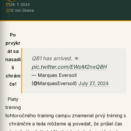
28. 7. 2024
12 min čítania
Po
prvýkr
át sa
QB1 has arrived. 👊
nasadi
pic.twitter.com/EWoM2nxQ8H
li
— Marques Eversoll
chráni
(@MarquesEversoll)
July 27, 2024
če!
Piaty
tréning
tohtoročného training campu znamenal prvý tréning s
chráničmi a teda môžeme aj povedať, že prišiel čas