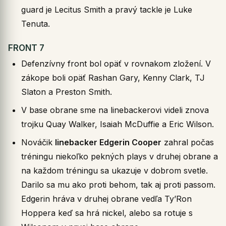
guard je Lecitus Smith a pravý tackle je Luke
Tenuta.
FRONT 7
Defenzívny front bol opäť v rovnakom zložení. V
zákope boli opäť Rashan Gary, Kenny Clark, TJ
Slaton a Preston Smith.
V base obrane sme na linebackerovi videli znova
trojku Quay Walker, Isaiah McDuffie a Eric Wilson.
Nováčik
linebacker Edgerin Cooper
zahral počas
tréningu niekoľko pekných plays v druhej obrane a
na každom tréningu sa ukazuje v dobrom svetle.
Darilo sa mu ako proti behom, tak aj proti passom.
Edgerin hráva v druhej obrane vedľa Ty’Ron
Hoppera keď sa hrá nickel, alebo sa rotuje s