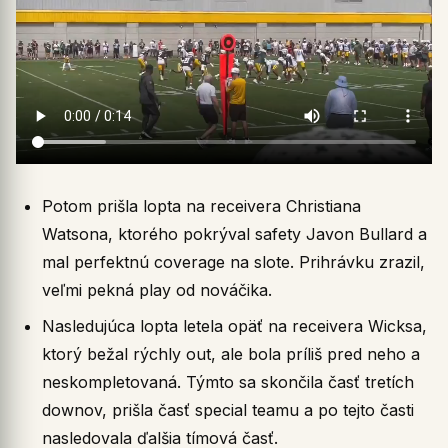
Potom prišla lopta na receivera Christiana
Watsona, ktorého pokrýval safety Javon Bullard a
mal perfektnú coverage na slote. Prihrávku zrazil,
veľmi pekná play od nováčika.
Nasledujúca lopta letela opäť na receivera Wicksa,
ktorý bežal rýchly out, ale bola príliš pred neho a
neskompletovaná. Týmto sa skončila časť tretích
downov, prišla časť special teamu a po tejto časti
nasledovala ďalšia tímová časť.