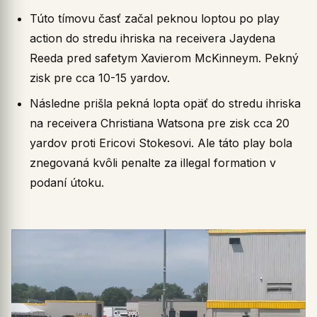
Túto tímovu časť začal peknou loptou po play
action do stredu ihriska na receivera Jaydena
Reeda pred safetym Xavierom McKinneym. Pekný
zisk pre cca 10-15 yardov.
Následne prišla pekná lopta opäť do stredu ihriska
na receivera Christiana Watsona pre zisk cca 20
yardov proti Ericovi Stokesovi. Ale táto play bola
znegovaná kvôli penalte za illegal formation v
podaní útoku.