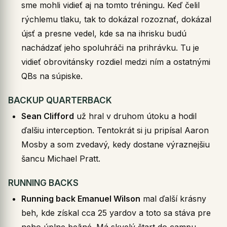
sme mohli vidieť aj na tomto tréningu. Keď čelil
rýchlemu tlaku, tak to dokázal rozoznať, dokázal
újsť a presne vedel, kde sa na ihrisku budú
nachádzať jeho spoluhráči na prihrávku. Tu je
vidieť obrovitánsky rozdiel medzi ním a ostatnými
QBs na súpiske.
BACKUP QUARTERBACK
Sean Clifford
už hral v druhom útoku a hodil
ďalšiu interception. Tentokrát si ju pripísal Aaron
Mosby a som zvedavý, kedy dostane výraznejšiu
šancu Michael Pratt.
RUNNING BACKS
Running back Emanuel Wilson
mal ďalší krásny
beh, kde získal cca 25 yardov a toto sa stáva pre
neho úplne bežné. Má skvelý štart do campu.