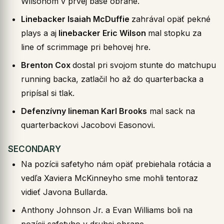
Wilsonom v prvej base obrane.
Linebacker Isaiah McDuffie
zahrával opäť pekné
plays a aj
linebacker Eric Wilson
mal stopku za
line of scrimmage pri behovej hre.
Brenton Cox
dostal pri svojom stunte do matchupu
running backa, zatlačil ho až do quarterbacka a
pripísal si tlak.
Defenzívny lineman Karl Brooks
mal sack na
quarterbackovi Jacobovi Easonovi.
SECONDARY
Na pozícii safetyho nám opäť prebiehala rotácia a
vedľa Xaviera McKinneyho sme mohli tentoraz
vidieť Javona Bullarda.
Anthony Johnson Jr. a Evan Williams boli na