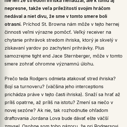
nie len že stredom ihriska nehádzal, ale k tomu aj
nepresne, takže veľa príležitostí svojim hráčom
nedával a niet divu, že sme v tomto smere boli
otrasní.
Príchod St. Browna nám môže v tejto hernej
činnosti veľmi výrazne pomôcť. Veľký receiver na
chytanie prihrávok stredom ihriska, ktorý je skvelý v
získavaní yardov po zachytení prihrávky. Plus
samozrejme tight end Jace Sternberger, môže v tomto
smere zohrať ohromne významnú úlohu.
Prečo teda Rodgers odmieta atakovať stred ihriska?
Bojí sa turnoveru? (väčšina jeho interceptions
prichádza práve v tejto časti ihriska). Snaží sa hrať až
príliš opatrne, až príliš na istotu? Zmení sa niečo v
novej sezóne? Ak nie, tak rozhodnutie ohľadom
draftovania Jordana Lova bude dávať ešte väčší
zmysel. Osobne som toho názoru, že pri Rodgersovi