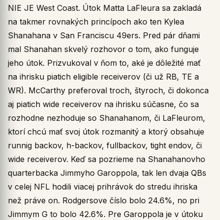
NIE JE West Coast. Útok Matta LaFleura sa zakladá
na takmer rovnakých princípoch ako ten Kylea
Shanahana v San Franciscu 49ers. Pred pár dňami
mal Shanahan skvelý rozhovor o tom, ako funguje
jeho útok. Prizvukoval v ňom to, aké je dôležité mať
na ihrisku piatich eligible receiverov (či už RB, TE a
WR). McCarthy preferoval troch, štyroch, či dokonca
aj piatich wide receiverov na ihrisku súčasne, čo sa
rozhodne nezhoduje so Shanahanom, či LaFleurom,
ktorí chcú mať svoj útok rozmanitý a ktorý obsahuje
runnig backov, h-backov, fullbackov, tight endov, či
wide receiverov. Keď sa pozrieme na Shanahanovho
quarterbacka Jimmyho Garoppola, tak len dvaja QBs
v celej NFL hodili viacej prihrávok do stredu ihriska
než práve on. Rodgersove číslo bolo 24.6%, no pri
Jimmym G to bolo 42.6%. Pre Garoppola je v útoku