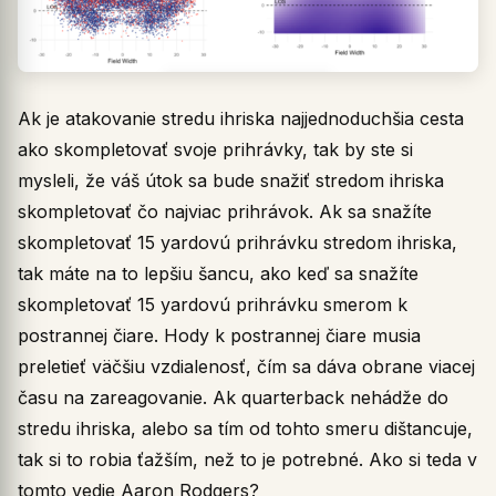
Ak je atakovanie stredu ihriska najjednoduchšia cesta
ako skompletovať svoje prihrávky, tak by ste si
mysleli, že váš útok sa bude snažiť stredom ihriska
skompletovať čo najviac prihrávok. Ak sa snažíte
skompletovať 15 yardovú prihrávku stredom ihriska,
tak máte na to lepšiu šancu, ako keď sa snažíte
skompletovať 15 yardovú prihrávku smerom k
postrannej čiare. Hody k postrannej čiare musia
preletieť väčšiu vzdialenosť, čím sa dáva obrane viacej
času na zareagovanie. Ak quarterback nehádže do
stredu ihriska, alebo sa tím od tohto smeru dištancuje,
tak si to robia ťažším, než to je potrebné. Ako si teda v
tomto vedie Aaron Rodgers?