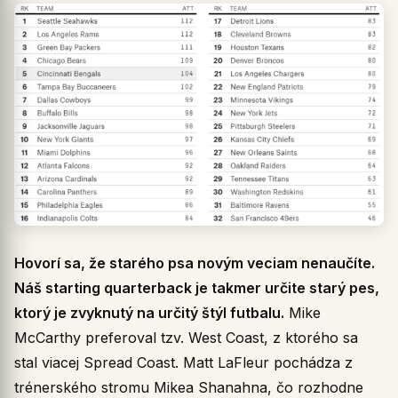
Hovorí sa, že starého psa novým veciam nenaučíte.
Náš starting quarterback je takmer určite starý pes,
ktorý je zvyknutý na určitý štýl futbalu.
Mike
McCarthy preferoval tzv. West Coast, z ktorého sa
stal viacej Spread Coast. Matt LaFleur pochádza z
trénerského stromu Mikea Shanahna, čo rozhodne