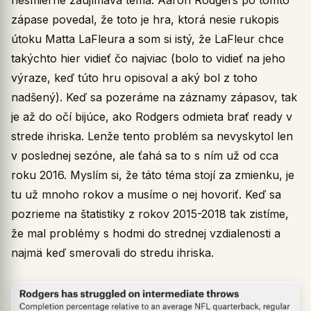
nesmierne zaujímavá téma. Aaron Rodgers po tomto
zápase povedal, že toto je hra, ktorá nesie rukopis
útoku Matta LaFleura a som si istý, že LaFleur chce
takýchto hier vidieť čo najviac (bolo to vidieť na jeho
výraze, keď túto hru opisoval a aký bol z toho
nadšený). Keď sa pozeráme na záznamy zápasov, tak
je až do očí bijúce, ako Rodgers odmieta brať ready v
strede ihriska. Lenže tento problém sa nevyskytol len
v poslednej sezóne, ale ťahá sa to s ním už od cca
roku 2016. Myslím si, že táto téma stojí za zmienku, je
tu už mnoho rokov a musíme o nej hovoriť. Keď sa
pozrieme na štatistiky z rokov 2015-2018 tak zistíme,
že mal problémy s hodmi do strednej vzdialenosti a
najmä keď smerovali do stredu ihriska.