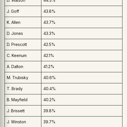
D. Watson
44.3%
J. Goff
43.8%
K. Allen
43.7%
D. Jones
43.3%
D. Prescott
42.5%
C. Keenum
42.1%
A. Dalton
41.2%
M. Trubisky
40.6%
T. Brady
40.4%
B. Mayfield
40.2%
J. Brissett
39.8%
J. Winston
39.7%