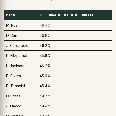
MENO
% PRIHRÁVOK DO STREDU IHRISKA
M. Ryan
49.4%
D. Carr
46.8%
J. Garoppolo
46.2%
R. Fitzpatrick
45.9%
L. Jackson
45.7%
P. Rivers
45.6%
R. Tannehill
45.4%
D. Brees
44.7%
J. Flacco
44.4%