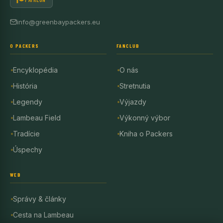
info@greenbaypackers.eu
O PACKERS
FANCLUB
Encyklopédia
O nás
História
Stretnutia
Legendy
Výjazdy
Lambeau Field
Výkonný výbor
Tradície
Kniha o Packers
Úspechy
WEB
Správy & články
Cesta na Lambeau