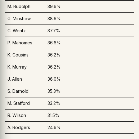
M. Rudolph
39.6%
G. Minshew
38.6%
C. Wentz
37.7%
P. Mahomes
36.6%
K. Cousins
36.2%
K. Murray
36.2%
J. Allen
36.0%
S. Darnold
35.3%
M. Stafford
33.2%
R. Wilson
31.5%
A. Rodgers
24.6%