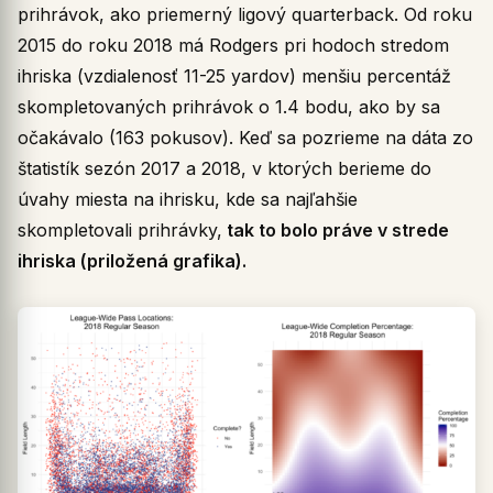
prihrávok, ako priemerný ligový quarterback. Od roku
2015 do roku 2018 má Rodgers pri hodoch stredom
ihriska (vzdialenosť 11-25 yardov) menšiu percentáž
skompletovaných prihrávok o 1.4 bodu, ako by sa
očakávalo (163 pokusov). Keď sa pozrieme na dáta zo
štatistík sezón 2017 a 2018, v ktorých berieme do
úvahy miesta na ihrisku, kde sa najľahšie
skompletovali prihrávky,
tak to bolo práve v strede
ihriska (priložená grafika).