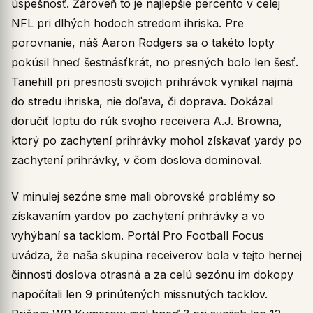
úspešnosť. Zároveň to je najlepšie percento v celej
NFL pri dlhých hodoch stredom ihriska. Pre
porovnanie, náš Aaron Rodgers sa o takéto lopty
pokúsil hneď šestnásťkrát, no presných bolo len šesť.
Tanehill pri presnosti svojich prihrávok vynikal najmä
do stredu ihriska, nie doľava, či doprava. Dokázal
doručiť loptu do rúk svojho receivera A.J. Browna,
ktorý po zachytení prihrávky mohol získavať yardy po
zachytení prihrávky, v čom doslova dominoval.
V minulej sezóne sme mali obrovské problémy so
získavaním yardov po zachytení prihrávky a vo
vyhýbaní sa tacklom. Portál Pro Football Focus
uvádza, že naša skupina receiverov bola v tejto hernej
činnosti doslova otrasná a za celú sezónu im dokopy
napočítali len 9 prinútených missnutých tacklov.