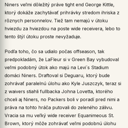
Niners veľmi dôležitý práve tight end George Kittle,
ktorý dokáže zachytávať prihrávky stredom ihriska z
rôznych personnelov. Tiež tam nemajú v útoku
hviezdu za hviezdou na poste wide receivera, lebo to
tento štýl útoku proste nevyžaduje.
Podľa toho, čo sa udialo počas offseason, tak
predpokladám, že LaFleur si v Green Bay vybudoval
veľmi podobný útok ako majú na Levi´s Stadium
domáci Niners. Draftoval si Deguaru, ktorý bude
zohrávať paralelnú úlohu ako Kyle Juszczyk, teraz si
z waivers stiahli fullbacka Johna Lovetta, ktorého
chceli aj Niners, no Packers boli v poradí pred nimi a
práva na tohto hráča putovali do zeleného zálivu.
Vracia sa mu veľký wide receiver Equanimeous St.
Brown, ktorý môže zohrávať veľmi podobnú úlohu