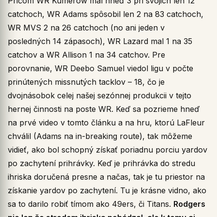
Pričom WR Kumerow mal hneď 3 pri svojich len 12
catchoch, WR Adams spôsobil len 2 na 83 catchoch,
WR MVS 2 na 26 catchoch (no ani jeden v
posledných 14 zápasoch), WR Lazard mal 1 na 35
catchov a WR Allison 1 na 34 catchov. Pre
porovnanie, WR Deebo Samuel viedol ligu v počte
prinútených missnutých tacklov – 18, čo je
dvojnásobok celej našej sezónnej produkcii v tejto
hernej činnosti na poste WR. Keď sa pozrieme hneď
na prvé video v tomto článku a na hru, ktorú LaFleur
chválil (Adams na in-breaking route), tak môžeme
vidieť, ako bol schopný získať poriadnu porciu yardov
po zachytení prihrávky. Keď je prihrávka do stredu
ihriska doručená presne a načas, tak je tu priestor na
získanie yardov po zachytení. Tu je krásne vidno, ako
sa to darilo robiť tímom ako 49ers, či Titans.
Rodgers