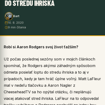
DO STREDU IHRISKA
Bart
10. 8. 2020
9 min čítania
Robí si Aaron Rodgers svoj život ťažším?
Už počas poslednej sezóny som v mojich článkoch
spomínal, že Rodgers akýmsi záhadným spôsobom
odmieta posielať loptu do stredu ihriska a to aj v
prípadoch, kedy je tam hráč úplne voľný. Matt LaFleur
mal v nedeľu tlačovku a Aaron Nagler z
CheeseheadTV sa ho opýtal otázku, či neplánujú
viacej atakovať stred ihriska. LaFleur na to odpovedal
trošku vyhýbavo a Rodgersa pochválil za jednu hru