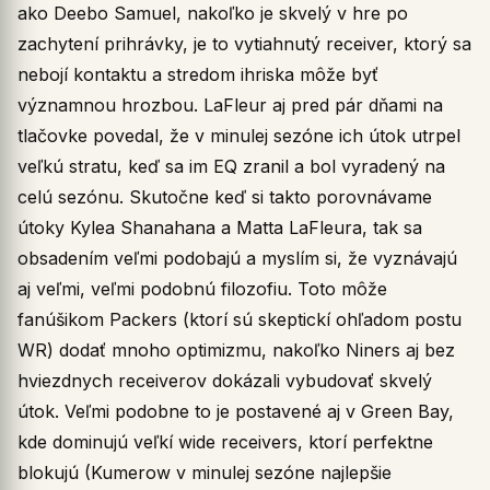
ako Deebo Samuel, nakoľko je skvelý v hre po
zachytení prihrávky, je to vytiahnutý receiver, ktorý sa
nebojí kontaktu a stredom ihriska môže byť
významnou hrozbou. LaFleur aj pred pár dňami na
tlačovke povedal, že v minulej sezóne ich útok utrpel
veľkú stratu, keď sa im EQ zranil a bol vyradený na
celú sezónu. Skutočne keď si takto porovnávame
útoky Kylea Shanahana a Matta LaFleura, tak sa
obsadením veľmi podobajú a myslím si, že vyznávajú
aj veľmi, veľmi podobnú filozofiu. Toto môže
fanúšikom Packers (ktorí sú skeptickí ohľadom postu
WR) dodať mnoho optimizmu, nakoľko Niners aj bez
hviezdnych receiverov dokázali vybudovať skvelý
útok. Veľmi podobne to je postavené aj v Green Bay,
kde dominujú veľkí wide receivers, ktorí perfektne
blokujú (Kumerow v minulej sezóne najlepšie