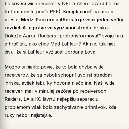
blokovací wide receiver v NFL a Allen Lazard bol na
treťom mieste podľa PFF). Komplexnosť na prvom
mieste.
Medzi Packers a 49ers tu je však jeden veľký
rozdiel. A to práve vo využívaní stredu ihriska.
Dokáže Aaron Rodgers „pretransformovať“ svoju hru
a hrať tak, ako chce Matt LaFleur? Ak nie, tak niet
divu, že si LaFleur vyžiadal Jordana Lova.
Možno si niekto povie, že to bola chyba wide
receiverov, že sa neboli schopní uvoľniť stredom
ihriska, avšak tabuľky hovoria niečo iné. Naši wide
receiveri mali v minulej sezóne po receiveroch
Raiders, LA a KC štvrtú najlepšiu separáciu,
problémom však bolo zachytávanie prihrávok, kde
ruky neboli najistejšie.