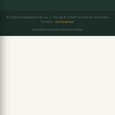
© 2026 greenbaypackers.eu — Slovak & Czech Fanclub of Green Bay
Packers ·
Go Pack Go!
Ochrana osobných údajov
Cookies