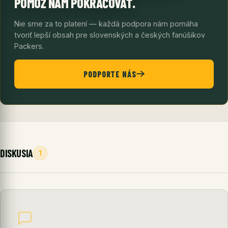
POMÔŽ NÁM POKRAČOVAŤ.
Nie sme za to platení — každá podpora nám pomáha
tvoriť lepší obsah pre slovenských a českých fanúšikov
Packers.
PODPORTE NÁS
DISKUSIA
1