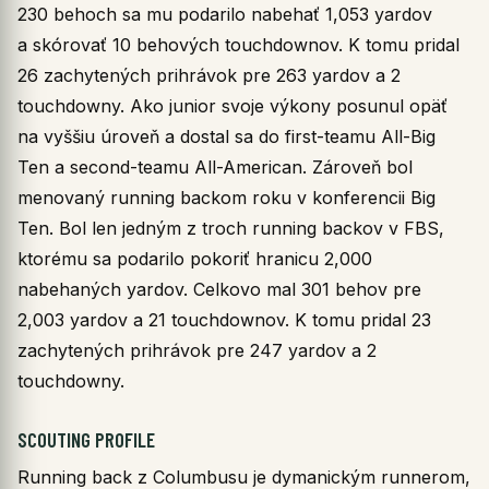
230 behoch sa mu podarilo nabehať 1,053 yardov
a skórovať 10 behových touchdownov. K tomu pridal
26 zachytených prihrávok pre 263 yardov a 2
touchdowny. Ako junior svoje výkony posunul opäť
na vyššiu úroveň a dostal sa do first-teamu All-Big
Ten a second-teamu All-American. Zároveň bol
menovaný running backom roku v konferencii Big
Ten. Bol len jedným z troch running backov v FBS,
ktorému sa podarilo pokoriť hranicu 2,000
nabehaných yardov. Celkovo mal 301 behov pre
2,003 yardov a 21 touchdownov. K tomu pridal 23
zachytených prihrávok pre 247 yardov a 2
touchdowny.
SCOUTING PROFILE
Running back z Columbusu je dymanickým runnerom,