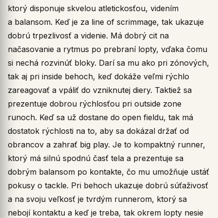
ktorý disponuje skvelou atletickosťou, videním
a balansom. Keď je za line of scrimmage, tak ukazuje
dobrú trpezlivosť a videnie. Má dobrý cit na
načasovanie a rytmus po prebraní lopty, vďaka čomu
si nechá rozvinúť bloky. Darí sa mu ako pri zónových,
tak aj pri inside behoch, keď dokáže veľmi rýchlo
zareagovať a vpáliť do vzniknutej diery. Taktiež sa
prezentuje dobrou rýchlosťou pri outside zone
runoch. Keď sa už dostane do open fieldu, tak má
dostatok rýchlosti na to, aby sa dokázal držať od
obrancov a zahrať big play. Je to kompaktný runner,
ktorý má silnú spodnú časť tela a prezentuje sa
dobrým balansom po kontakte, čo mu umožňuje ustáť
pokusy o tackle. Pri behoch ukazuje dobrú súťaživosť
a na svoju veľkosť je tvrdým runnerom, ktorý sa
nebojí kontaktu a keď je treba, tak okrem lopty nesie