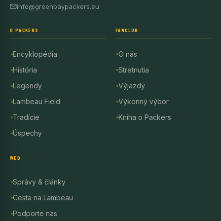
info@greenbaypackers.eu
O PACKERS
FANCLUB
Encyklopédia
O nás
História
Stretnutia
Legendy
Výjazdy
Lambeau Field
Výkonný výbor
Tradície
Kniha o Packers
Úspechy
WEB
Správy & články
Cesta na Lambeau
Podporte nás