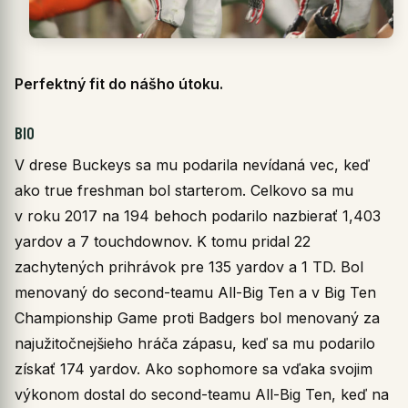
Perfektný fit do nášho útoku.
BIO
V drese Buckeys sa mu podarila nevídaná vec, keď
ako true freshman bol starterom. Celkovo sa mu
v roku 2017 na 194 behoch podarilo nazbierať 1,403
yardov a 7 touchdownov. K tomu pridal 22
zachytených prihrávok pre 135 yardov a 1 TD. Bol
menovaný do second-teamu All-Big Ten a v Big Ten
Championship Game proti Badgers bol menovaný za
najužitočnejšieho hráča zápasu, keď sa mu podarilo
získať 174 yardov. Ako sophomore sa vďaka svojim
výkonom dostal do second-teamu All-Big Ten, keď na