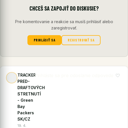
CHCEŠ SA ZAPOJIŤ DO DISKUSIE?
Pre komentovanie a reakcie sa musíš prihlásiť alebo
zaregistrovať.
PRIHLÁSIŤ SA
REGISTROVAŤ SA
TRACKER
Prihláste sa pre odoslanie odpovede
PRED-
DRAFTOVÝCH
STRETNUTÍ
- Green
Bay
Packers
SK/CZ
19. 4.