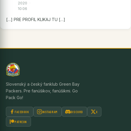
2020
·
10:06
[…] PRE PROFIL KLIKAJ TU […]
Slovenský a český fanklub Green Bay
Packers. Pre fanúšikov, fanúšikmi. Go
Pack Go!
FACEBOOK
INSTAGRAM
DISCORD
X
PATREON