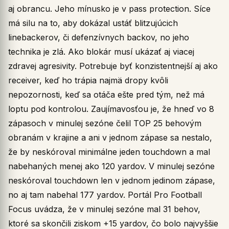
aj obrancu. Jeho mínusko je v pass protection. Síce
má silu na to, aby dokázal ustáť blitzujúcich
linebackerov, či defenzívnych backov, no jeho
technika je zlá. Ako blokár musí ukázať aj viacej
zdravej agresivity. Potrebuje byť konzistentnejší aj ako
receiver, keď ho trápia najmä dropy kvôli
nepozornosti, keď sa otáča ešte pred tým, než má
loptu pod kontrolou. Zaujímavosťou je, že hneď vo 8
zápasoch v minulej sezóne čelil TOP 25 behovým
obranám v krajine a ani v jednom zápase sa nestalo,
že by neskóroval minimálne jeden touchdown a mal
nabehaných menej ako 120 yardov. V minulej sezóne
neskóroval touchdown len v jednom jedinom zápase,
no aj tam nabehal 177 yardov. Portál Pro Football
Focus uvádza, že v minulej sezóne mal 31 behov,
ktoré sa skončili ziskom +15 yardov, čo bolo najvyššie