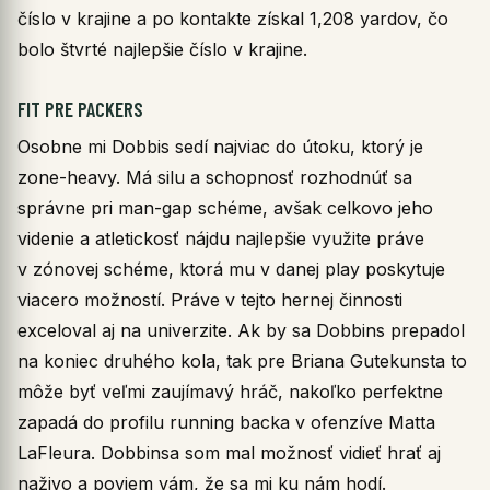
číslo v krajine a po kontakte získal 1,208 yardov, čo
bolo štvrté najlepšie číslo v krajine.
FIT PRE PACKERS
Osobne mi Dobbis sedí najviac do útoku, ktorý je
zone-heavy. Má silu a schopnosť rozhodnúť sa
správne pri man-gap schéme, avšak celkovo jeho
videnie a atletickosť nájdu najlepšie využite práve
v zónovej schéme, ktorá mu v danej play poskytuje
viacero možností. Práve v tejto hernej činnosti
exceloval aj na univerzite. Ak by sa Dobbins prepadol
na koniec druhého kola, tak pre Briana Gutekunsta to
môže byť veľmi zaujímavý hráč, nakoľko perfektne
zapadá do profilu running backa v ofenzíve Matta
LaFleura. Dobbinsa som mal možnosť vidieť hrať aj
naživo a poviem vám, že sa mi ku nám hodí.