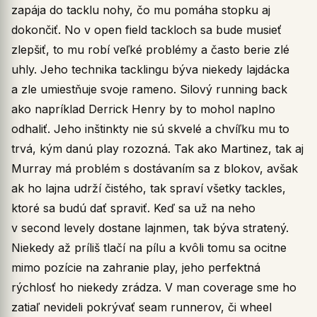
zapája do tacklu nohy, čo mu pomáha stopku aj
dokončiť. No v open field tackloch sa bude musieť
zlepšiť, to mu robí veľké problémy a často berie zlé
uhly. Jeho technika tacklingu býva niekedy lajdácka
a zle umiestňuje svoje rameno. Silový running back
ako napríklad Derrick Henry by to mohol naplno
odhaliť. Jeho inštinkty nie sú skvelé a chvíľku mu to
trvá, kým danú play rozozná. Tak ako Martinez, tak aj
Murray má problém s dostávaním sa z blokov, avšak
ak ho lajna udrží čistého, tak spraví všetky tackles,
ktoré sa budú dať spraviť. Keď sa už na neho
v second levely dostane lajnmen, tak býva stratený.
Niekedy až príliš tlačí na pílu a kvôli tomu sa ocitne
mimo pozície na zahranie play, jeho perfektná
rýchlosť ho niekedy zrádza. V man coverage sme ho
zatiaľ nevideli pokrývať seam runnerov, či wheel