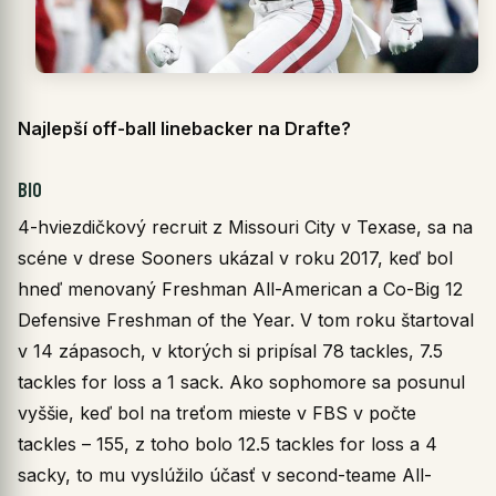
Najlepší off-ball linebacker na Drafte?
BIO
4-hviezdičkový recruit z Missouri City v Texase, sa na
scéne v drese Sooners ukázal v roku 2017, keď bol
hneď menovaný Freshman All-American a Co-Big 12
Defensive Freshman of the Year. V tom roku štartoval
v 14 zápasoch, v ktorých si pripísal 78 tackles, 7.5
tackles for loss a 1 sack. Ako sophomore sa posunul
vyššie, keď bol na treťom mieste v FBS v počte
tackles – 155, z toho bolo 12.5 tackles for loss a 4
sacky, to mu vyslúžilo účasť v second-teame All-