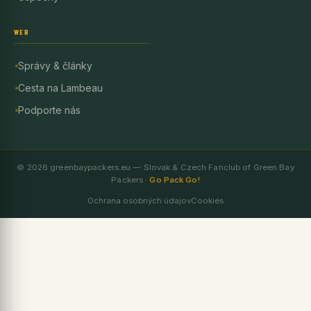
WEB
Správy & články
Cesta na Lambeau
Podporte nás
© 2026 greenbaypackers.eu — Slovak & Czech Fanclub of Green Bay
Packers ·
Go Pack Go!
Ochrana osobných údajov
Cookies