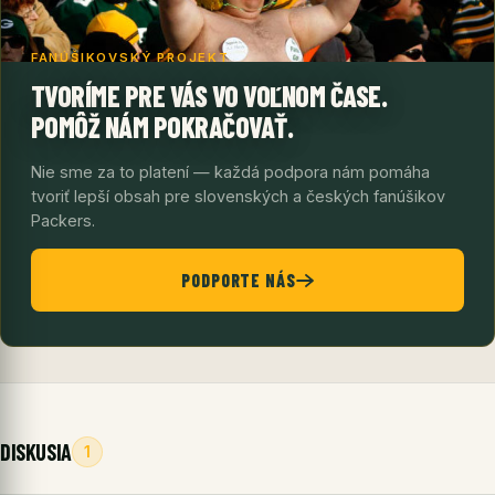
FANÚŠIKOVSKÝ PROJEKT
TVORÍME PRE VÁS VO VOĽNOM ČASE.
POMÔŽ NÁM POKRAČOVAŤ.
Nie sme za to platení — každá podpora nám pomáha
tvoriť lepší obsah pre slovenských a českých fanúšikov
Packers.
PODPORTE NÁS
DISKUSIA
1