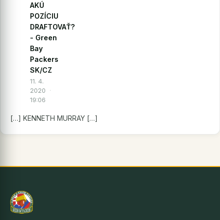
AKÚ
POZÍCIU
DRAFTOVAŤ?
- Green
Bay
Packers
SK/CZ
11. 4.
2020
·
19:06
[…] KENNETH MURRAY […]