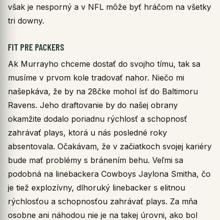
však je nesporný a v NFL môže byť hráčom na všetky
tri downy.
FIT PRE PACKERS
Ak Murrayho chceme dostať do svojho tímu, tak sa
musíme v prvom kole tradovať nahor. Niečo mi
našepkáva, že by na 28čke mohol ísť do Baltimoru
Ravens. Jeho draftovanie by do našej obrany
okamžite dodalo poriadnu rýchlosť a schopnosť
zahrávať plays, ktorá u nás posledné roky
absentovala. Očakávam, že v začiatkoch svojej kariéry
bude mať problémy s bránením behu. Veľmi sa
podobná na linebackera Cowboys Jaylona Smitha, čo
je tiež explozívny, dlhoruký linebacker s elitnou
rýchlosťou a schopnosťou zahrávať plays. Za mňa
osobne ani náhodou nie je na takej úrovni, ako bol