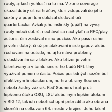
routy, aj keď rýchlosť na to má. V zone coverage
ukázal dobrý cit na hráčov, ktorí vstupovali do jeho
sezóny a popri tom dokázal sledovať oči
quarterbacka. Avšak jeho inštinkty (opäť) na vývoj
routy neboli dobré, nechával sa nachytať na RPO/play
actions, čím zostával mimo pozície. Ako pass rusher
je veľmi dobrý, či už pri atakovaní inside gapov, alebo
rushovaní na outside, no aj tu máva problémy
s dostávaním sa z blokov. Ako blitzer je veľmi
talentovaný a v tomto smere ho budú NFL tímy
využívať pomerne často. Počas posledných sezón bol
efektívnym linebackerom, no hra obrany Sooners
nebola žiadny zázrak. Keď Sooners hrali proti
lepšiemu útoku OSU, LSU alebo iným lepším útokom
v BIG 12, tak ich neboli schopní pribrzdiť a ako obrana
skončili na celkovom 64. mieste v krajine. Jeho talent