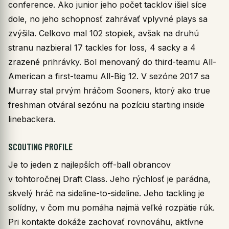
conference. Ako junior jeho počet tacklov išiel síce
dole, no jeho schopnosť zahrávať vplyvné plays sa
zvýšila. Celkovo mal 102 stopiek, avšak na druhú
stranu nazbieral 17 tackles for loss, 4 sacky a 4
zrazené prihrávky. Bol menovaný do third-teamu All-
American a first-teamu All-Big 12. V sezóne 2017 sa
Murray stal prvým hráčom Sooners, ktorý ako true
freshman otváral sezónu na pozíciu starting inside
linebackera.
SCOUTING PROFILE
Je to jeden z najlepších off-ball obrancov
v tohtoročnej Draft Class. Jeho rýchlosť je parádna,
skvelý hráč na sideline-to-sideline. Jeho tackling je
solídny, v čom mu pomáha najmä veľké rozpätie rúk.
Pri kontakte dokáže zachovať rovnováhu, aktívne