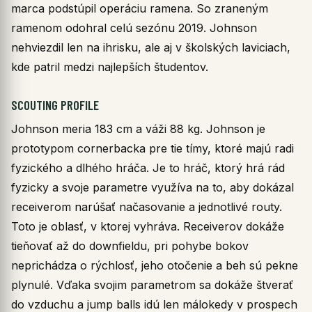
marca podstúpil operáciu ramena. So zraneným
ramenom odohral celú sezónu 2019. Johnson
nehviezdil len na ihrisku, ale aj v školských laviciach,
kde patril medzi najlepších študentov.
SCOUTING PROFILE
Johnson meria 183 cm a váži 88 kg. Johnson je
prototypom cornerbacka pre tie tímy, ktoré majú radi
fyzického a dlhého hráča. Je to hráč, ktorý hrá rád
fyzicky a svoje parametre využíva na to, aby dokázal
receiverom narúšať načasovanie a jednotlivé routy.
Toto je oblasť, v ktorej vyhráva. Receiverov dokáže
tieňovať až do downfieldu, pri pohybe bokov
neprichádza o rýchlosť, jeho otočenie a beh sú pekne
plynulé. Vďaka svojim parametrom sa dokáže štverať
do vzduchu a jump balls idú len málokedy v prospech