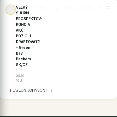
VEĽKÝ
Prihláste sa pre odoslanie odpovede
SÚHRN
PROSPEKTOV-
KOHO A
AKÚ
POZÍCIU
DRAFTOVAŤ?
- Green
Bay
Packers
SK/CZ
11. 4.
2020
·
19:21
[…] JAYLON JOHNSON […]