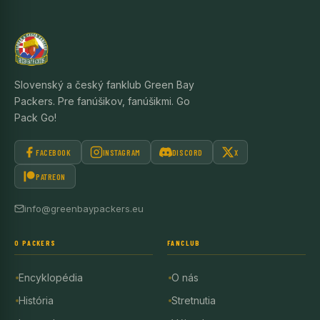
Slovenský a český fanklub Green Bay
Packers. Pre fanúšikov, fanúšikmi. Go
Pack Go!
FACEBOOK
INSTAGRAM
DISCORD
X
PATREON
info@greenbaypackers.eu
O PACKERS
FANCLUB
Encyklopédia
O nás
História
Stretnutia