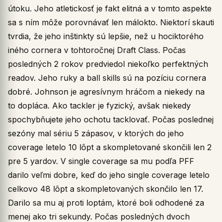
útoku. Jeho atletickosť je fakt elitná a v tomto aspekte
sa s ním môže porovnávať len málokto. Niektorí skauti
tvrdia, že jeho inštinkty sú lepšie, než u hociktorého
iného cornera v tohtoročnej Draft Class. Počas
posledných 2 rokov predviedol niekoľko perfektných
readov. Jeho ruky a ball skills sú na pozíciu cornera
dobré. Johnson je agresívnym hráčom a niekedy na
to dopláca. Ako tackler je fyzický, avšak niekedy
spochybňujete jeho ochotu tacklovať. Počas poslednej
sezóny mal sériu 5 zápasov, v ktorých do jeho
coverage letelo 10 lôpt a skompletované skončili len 2
pre 5 yardov. V single coverage sa mu podľa PFF
darilo veľmi dobre, keď do jeho single coverage letelo
celkovo 48 lôpt a skompletovaných skončilo len 17.
Darilo sa mu aj proti loptám, ktoré boli odhodené za
menej ako tri sekundy. Počas posledných dvoch