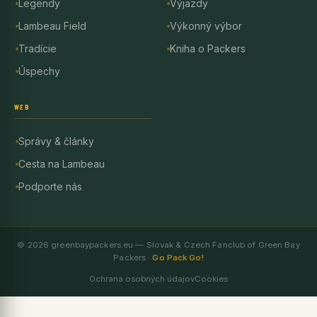
Legendy
Výjazdy
Lambeau Field
Výkonný výbor
Tradície
Kniha o Packers
Úspechy
WEB
Správy & články
Cesta na Lambeau
Podporte nás
© 2026 greenbaypackers.eu — Slovak & Czech Fanclub of Green Bay
Packers ·
Go Pack Go!
Ochrana osobných údajov
Cookies