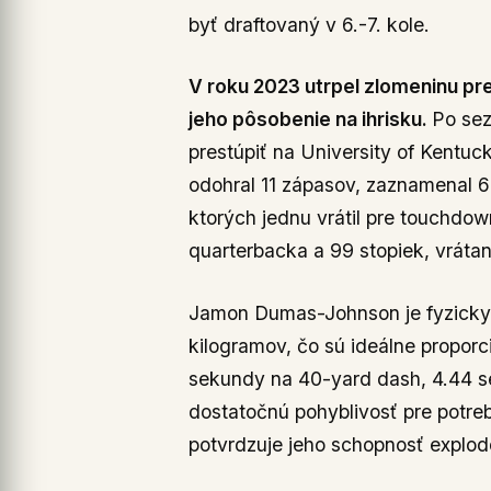
byť draftovaný v 6.-7. kole.
V roku 2023 utrpel zlomeninu pr
jeho pôsobenie na ihrisku.
Po sez
prestúpiť na University of Kentuc
odohral 11 zápasov, zaznamenal 67
ktorých jednu vrátil pre touchdow
quarterbacka a 99 stopiek, vráta
Jamon Dumas-Johnson je fyzicky 
kilogramov, čo sú ideálne proporc
sekundy na 40-yard dash, 4.44 se
dostatočnú pohyblivosť pre potre
potvrdzuje jeho schopnosť explodo