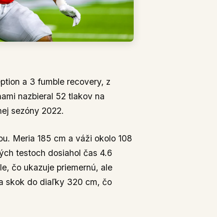
eption a 3 fumble recovery, z
nami nazbieral 52 tlakov na
nej sezóny 2022.
u. Meria 185 cm a váži okolo 108
kých testoch dosiahol čas 4.6
e, čo ukazuje priemernú, ale
 a skok do diaľky 320 cm, čo