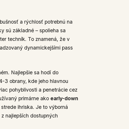
bušnosť a rýchlosť potrebnú na
ky sú základné – spolieha sa
ter techník. To znamená, že v
hradzovaný dynamickejšími pass
ém. Najlepšie sa hodí do
4-3 obrany, kde jeho hlavnou
ac pohyblivosti a penetrácie cez
využívaný primárne ako
early-down
strede ihriska. Je to výborná
m z najlepších dostupných