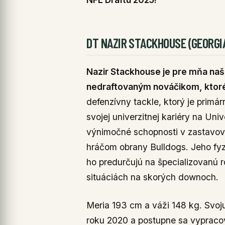
DT NAZIR STACKHOUSE (GEORGI
Nazir Stackhouse je pre mňa na
nedraftovaným nováčikom, ktoré
defenzívny tackle, ktorý je prim
svojej univerzitnej kariéry na Uni
výnimočné schopnosti v zastavov
hráčom obrany Bulldogs. Jeho fyz
ho predurčujú na špecializovanú r
situáciách na skorých downoch.
Meria 193 cm a váži 148 kg. Svoju
roku 2020 a postupne sa vypracov