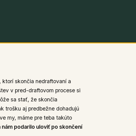
 ktorí skončia nedraftovaní a
štev v pred-draftovom procese si
môže sa stať, že skončia
tak trošku aj predbežne dohadujú
ráve my, máme pre teba takúto
nám podarilo uloviť po skončení