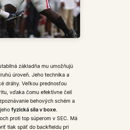
 stabilná základňa mu umožňujú
druhú úroveň. Jeho technika a
é dráhy.​ Veľkou prednosťou
gritu, vďaka čomu efektívne čelí
rozpoznávanie behových schém a
 jeho
fyzická sila v boxe
.
soch proti top súperom v SEC. Má
iť tlak späť do backfieldu pri