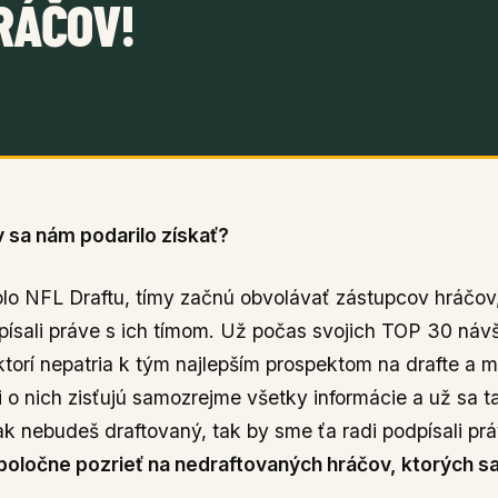
RÁČOV!
 sa nám podarilo získať?
olo NFL Draftu, tímy začnú obvolávať zástupcov hráčov,
dpísali práve s ich tímom. Už počas svojich TOP 30 náv
ktorí nepatria k tým najlepším prospektom na drafte a 
si o nich zisťujú samozrejme všetky informácie a už sa 
 ak nebudeš draftovaný, tak by sme ťa radi podpísali p
oločne pozrieť na nedraftovaných hráčov, ktorých sa 