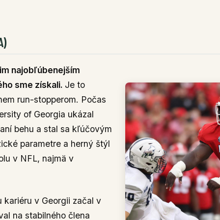
A)
šim najobľúbenejším
ho sme získali.
Je to
árnem run-stopperom. Počas
versity of Georgia ukázal
aní behu a stal sa kľúčovým
ické parametre a herný štýl
olu v NFL, najmä v
 kariéru v Georgii začal v
al na stabilného člena