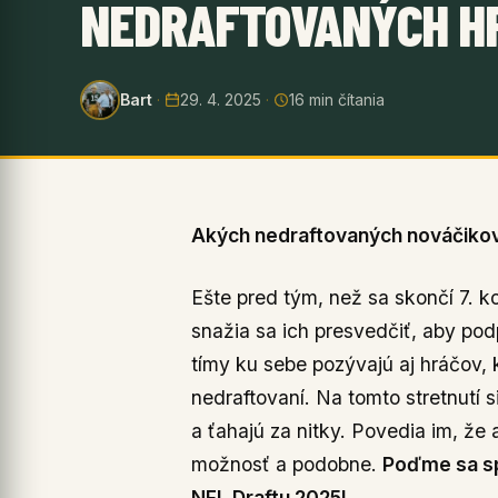
NEDRAFTOVANÝCH H
Bart
·
29. 4. 2025
·
16 min čítania
Akých nedraftovaných nováčikov
Ešte pred tým, než sa skončí 7. k
snažia sa ich presvedčiť, aby po
tímy ku sebe pozývajú aj hráčov, 
nedraftovaní. Na tomto stretnutí 
a ťahajú za nitky. Povedia im, že
možnosť a podobne.
Poďme sa sp
NFL Draftu 2025!