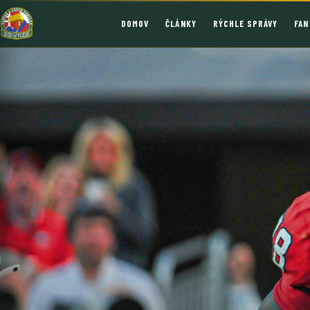
DOMOV
ČLÁNKY
RÝCHLE SPRÁVY
FAN
Hľadať