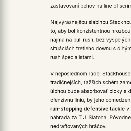
zastavovaní behov na line of scr
Najvýraznejšou slabinou Stackho
to, aby bol konzistentnou hrozbou
najmä na bull rush, bez vyspelýc
situáciách tretieho downu s dlh
rush špecialistami.
V neposlednom rade, Stackhous
tradičnejších, ťažších schém zam
úlohou bude absorbovať bloky a d
ofenzívnu líniu, by jeho obmedzen
run-stopping defensive tackle
v 
náhrada za T.J. Slatona. Pôvodne 
nedraftovaných hráčov.