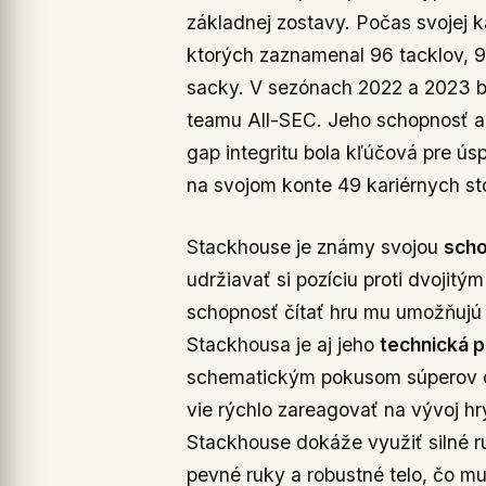
základnej zostavy. Počas svojej k
ktorých zaznamenal 96 tacklov, 9 
sacky. V sezónach 2022 a 2023 
teamu All-SEC. Jeho schopnosť a
gap integritu bola kľúčová pre ú
na svojom konte 49 kariérnych st
Stackhouse je známy svojou
scho
udržiavať si pozíciu proti dvojit
schopnosť čítať hru mu umožňujú
Stackhousa je aj jeho
technická p
schematickým pokusom súperov o 
vie rýchlo zareagovať na vývoj h
Stackhouse dokáže využiť silné r
pevné ruky a robustné telo, čo mu 