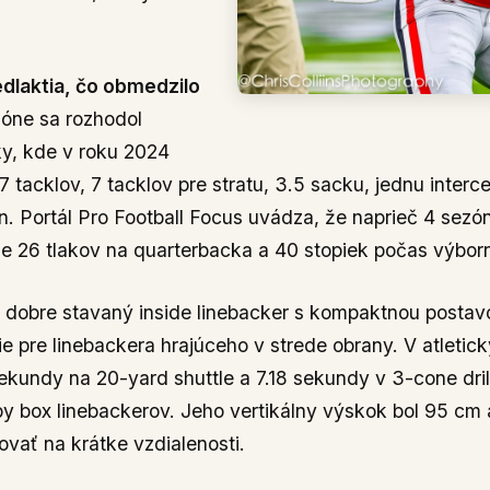
edlaktia, čo obmedzilo
óne sa rozhodol
ky, kde v roku 2024
 tacklov, 7 tacklov pre stratu, 3.5 sacku, jednu interc
n. Portál Pro Football Focus uvádza, že naprieč 4 sezó
ne 26 tlakov na quarterbacka a 40 stopiek počas výbor
dobre stavaný inside linebacker s kompaktnou postavo
ie pre linebackera hrajúceho v strede obrany. V atletic
kundy na 20-yard shuttle a 7.18 sekundy v 3-cone drill
by box linebackerov. Jeho vertikálny výskok bol 95 cm
vať na krátke vzdialenosti.