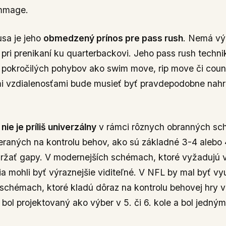
immage.
usa je jeho
obmedzený prínos pre pass rush
. Nemá vý
 pri prenikaní ku quarterbackovi. Jeho pass rush techni
h pokročilých pohybov ako swim move, rip move či coun
ými vzdialenosťami bude musieť byť pravdepodobne na
e
nie je príliš univerzálny
v rámci rôznych obranných sch
eraných na kontrolu behov, ako sú základné 3-4 alebo 
ržať gapy. V modernejších schémach, ktoré vyžadujú vi
ia mohli byť výraznejšie viditeľné. V NFL by mal byť 
schémach, ktoré kladú dôraz na kontrolu behovej hry v 
bol projektovaný ako výber v 5. či 6. kole a bol jedný