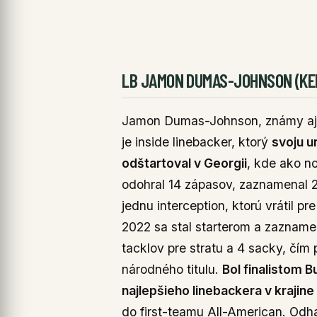
LB JAMON DUMAS-JOHNSON (K
Jamon Dumas-Johnson, známy aj 
je inside linebacker, ktorý
svoju u
odštartoval v Georgii
, kde ako n
odohral 14 zápasov, zaznamenal 2
jednu interception, ktorú vrátil 
2022 sa stal starterom a zazname
tacklov pre stratu a 4 sacky, čím
národného titulu.
Bol finalistom 
najlepšieho linebackera v krajine
do first-teamu All-American. Odh