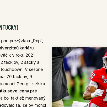
ENTUCKY)
pod prezývkou „Pop“,
niverzitnú kariéru
ováčik v roku 2021
2 tacklov, 2 sacky a
pre touchdown. V sezóne
nal 70 tacklov, 9
 pomohol Georgii k zisku
Butkusovej ceny pre
a bol taktiež menovaný
adovalo sa, že by mohol