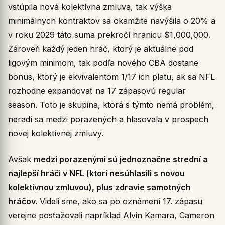
vstúpila nová kolektívna zmluva, tak výška
minimálnych kontraktov sa okamžite navýšila o 20% a
v roku 2029 táto suma prekročí hranicu $1,000,000.
Zároveň každý jeden hráč, ktorý je aktuálne pod
ligovým minimom, tak podľa nového CBA dostane
bonus, ktorý je ekvivalentom 1/17 ich platu, ak sa NFL
rozhodne expandovať na 17 zápasovú regular
season. Toto je skupina, ktorá s týmto nemá problém,
neradí sa medzi porazených a hlasovala v prospech
novej kolektívnej zmluvy.
Avšak
medzi porazenými sú jednoznačne strední a
najlepší hráči v NFL (ktorí nesúhlasili s novou
kolektívnou zmluvou), plus zdravie samotných
hráčov.
Videli sme, ako sa po oznámení 17. zápasu
verejne posťažovali napríklad Alvin Kamara, Cameron