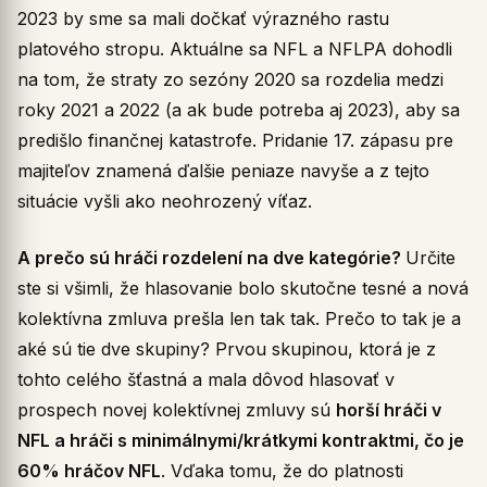
2023 by sme sa mali dočkať výrazného rastu
platového stropu. Aktuálne sa NFL a NFLPA dohodli
na tom, že straty zo sezóny 2020 sa rozdelia medzi
roky 2021 a 2022 (a ak bude potreba aj 2023), aby sa
predišlo finančnej katastrofe. Pridanie 17. zápasu pre
majiteľov znamená ďalšie peniaze navyše a z tejto
situácie vyšli ako neohrozený víťaz.
A prečo sú hráči rozdelení na dve kategórie?
Určite
ste si všimli, že hlasovanie bolo skutočne tesné a nová
kolektívna zmluva prešla len tak tak. Prečo to tak je a
aké sú tie dve skupiny? Prvou skupinou, ktorá je z
tohto celého šťastná a mala dôvod hlasovať v
prospech novej kolektívnej zmluvy sú
horší hráči v
NFL a hráči s minimálnymi/krátkymi kontraktmi, čo je
60% hráčov NFL
. Vďaka tomu, že do platnosti