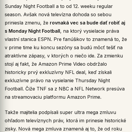
Sunday Night Football a to od 12. weeku regular
season. Avšak nová televízna dohoda so sebou
priniesla zmenu, že
rovnaká vec sa bude dať robiť aj
s Monday Night Football
, na ktorý vysielacie práva
vlastní stanica ESPN. Pre fanúšikov to znamená to, že
v prime time ku koncu sezóny sa budú môcť tešiť na
atraktívne zápasy, v ktorých o niečo ide. Za zmienku
stojí aj fakt, že Amazon Prime Video obdržalo
historicky prvý exkluzívny NFL deal, keď získali
exkluzívne právo na vysielanie Thursday Night
Football. Čiže TNF sa z NBC a NFL Network presúva
na streamovaciu platformu Amazon Prime.
Takže majitelia podpísali super ultra mega zmluvu
ohľadom televíznych práv, ktorá im prinesie historické
zisky. Nová mega zmluva znamená aj to, že od roku