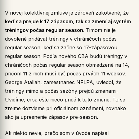
V novej kolektívnej zmluve ja zároveň zakotvené, že
keď sa prejde k 17 zápasom, tak sa zmení aj systém
tréningov počas regular season.
Tímom nie je
dovolené pridávať tréningy v chráničoch počas
regular season, keď sa začne so 17-zápasovou
regular season. Podľa nového CBA budú tréningy v
chráničoch počas regular season obmedzené na 14,
pričom 11 z nich musí byť počas prvých 11 weekov.
George Atallah, zamestnanec NFLPA, uviedol, že
tréningy mimo a počas sezóny prejdú zmenami.
Uvidíme, či sa ešte niečo pridá k tejto zmene. To sa
zrejme dozvieme pri oficiálnom oznámení, rovnako
ako ja upresnenie zápasov pre-season.
Ak niekto nevie, prečo som v úvode napísal