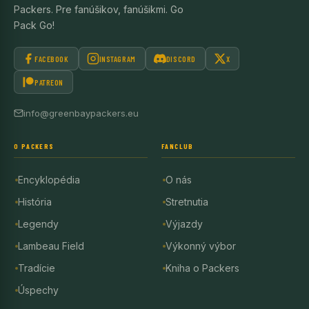
Packers. Pre fanúšikov, fanúšikmi. Go
Pack Go!
FACEBOOK
INSTAGRAM
DISCORD
X
PATREON
info@greenbaypackers.eu
O PACKERS
FANCLUB
Encyklopédia
O nás
História
Stretnutia
Legendy
Výjazdy
Lambeau Field
Výkonný výbor
Tradície
Kniha o Packers
Úspechy