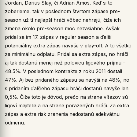
Jordan, Darius Slay, či Adrian Amos. Keď si to
zoberieme, tak v poslednom štvrtom zápase pre-
season už tí najlepší hráči vôbec nehrajú, čiže ich
zmena okolo pre-season moc nezasiahne. Avšak
pridal sa im 17. zápas v regular season a ďalší
potenciálny extra zápas navyše v play-off. A to všetko
za minimálnu odplatu. Pridal sa extra zápas, no hráči
aj tak dostanú menej než polovicu ligového príjmu –
48.5%. V poslednom kontrakte z roku 2011 dostali
47%. Aj bez pridaného zápasu sa navýši na 48%, no
s pridaním ďalšieho zápasu hráči dostanú navyše len
0,5%. Čiže toto je dôvod, prečo na strane víťazov sú
ligoví majitelia a na strane porazených hráči. Za extra
zápas a extra risk zranenia nedostanú adekvátnu
odmenu.