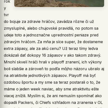
rok
y
tvr
do bojuje za zdravie hráčov, zavádza rôzne či už
zmysluplné, alebo chujovské pravidlá, no potom sa
udeje toto a jednoznačne uprednostní peniaze pred
zdravým hráčom. Za mňa je síce super, že dostaneme
extra zápasy, ale za akú cenu? Už teraz tímy ledva
dokázali dať dokopy 16 zápasov v ako takom zdravý.
Mnohí skvelí hráči hrali v playoff zranení, ich výkony
boli slabšie a zároveň to podľa môjho názoru ubralo aj
na atraktivite jednotlivých zápasov. Playoff má byť
ozdobou športu a my sme sa teraz postarali o to, že
máme o jeden week naviac, aby sme atraktivitu ešte
viacej znížili. Myslím si, že ani nemusím spomínať ako
dopadli Packers, či Chiefs vzhľadom na zranenia v OL