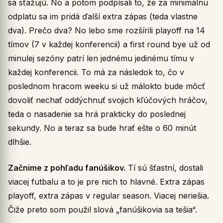
sa sťažujú. No a potom podpísali to, že za minimálnu
odplatu sa im pridá ďalší extra zápas (teda vlastne
dva). Prečo dva? No lebo sme rozšírili playoff na 14
tímov (7 v každej konferencii) a first round bye už od
minulej sezóny patrí len jednému jedinému tímu v
každej konferencii. To má za následok to, čo v
poslednom hracom weeku si už málokto bude môcť
dovoliť nechať oddýchnuť svojich kľúčových hráčov,
teda o nasadenie sa hrá prakticky do poslednej
sekundy. No a teraz sa bude hrať ešte o 60 minút
dlhšie.
Začnime z pohľadu fanúšikov.
Tí sú šťastní, dostali
viacej futbalu a to je pre nich to hlavné. Extra zápas
playoff, extra zápas v regular season. Viacej neriešia.
Čiže preto som použil slová „fanúšikovia sa tešia“.