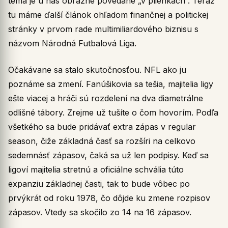
téma je u nás obrazne povedané „v plienkach“. Teraz
tu máme ďalší článok ohľadom finančnej a politickej
stránky v prvom rade multimiliardového biznisu s
názvom Národná Futbalová Liga.
Očakávane sa stalo skutočnosťou. NFL ako ju
poznáme sa zmení. Fanúšikovia sa tešia, majitelia ligy
ešte viacej a hráči sú rozdelení na dva diametrálne
odlišné tábory. Zrejme už tušíte o čom hovorím. Podľa
všetkého sa bude pridávať extra zápas v regular
season, čiže základná časť sa rozšíri na celkovo
sedemnásť zápasov, čaká sa už len podpisy. Keď sa
ligoví majitelia stretnú a oficiálne schvália túto
expanziu základnej časti, tak to bude vôbec po
prvýkrát od roku 1978, čo dôjde ku zmene rozpisov
zápasov. Vtedy sa skočilo zo 14 na 16 zápasov.