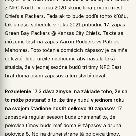
z NFC North. V roku 2020 skončili na prvom miest
Chiefs a Packers. Teda ak to bude podľa tohto kľúču,
tak k našej schedule v roku 2021 pribudne 17. zápas
Green Bay Packers @ Kansas City Chiefs. Takže sa
môžeme tešiť na zápas Aaron Rodgers vs Patrick
Mahomes. Toto točenie domácich zápasov je za mňa
dôležité, lebo určite nechceme aby nastala taká
situácia, že v jednej sezóne budú tri tímy NFC East
hrať doma osem zápasov a ten štvrtý deväť.
Rozdelenie 17:3 dáva zmysel na základe toho, že sa
to môže postarať o to, že tímy budú v jednom roku
na svojom štadióne hostiť celkovo 10 zápasov.
17
zápasová regular season bude znamenať to, že
polovica tímov bude mať doma 9 zápasov a druhá
polovica 8. No na druhej strane tá polovica tímov,