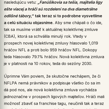
nasledujúcu vetu:
„Fa
núšikovia sa tešia, majitelia ligy
ešte viacej a hráči sú rozdelení na dva diametrálne
odlišné tábory
,“ tak teraz si to podrobne vysvetlíme
a celú situáciu objasníme
. Aby sme chápali o čo ide,
tak sa musíme vrátiť k aktuálnej kolektívnej zmluve
(CBA), ktorá sa schválila minulý rok. Vtedy v
prospech novej kolektívnej zmluvy hlasovalo 1,019
hráčov NFL a proti bolo 959 hráčov NFL. Dokopy
teda hlasovalo 79.1% hráčov. Nová kolektívna zmluva
je v platnosti na 10 rokov, teda do sezóny 2030.
Úprimne Vám poviem, že skutočne nechápem, že či
NFLPA nemá právnikov a podpisuje všetko čo sa im
dá pod nos, ale nová kolektívna zmluva vychádza
jednoznačne v prospech ligových majiteľov. Hráči mali
možnosť zbaviť sa franchise tagu, neučinili tak a teraz