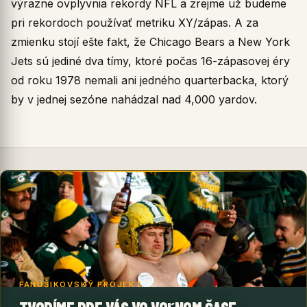
výrazne ovplyvnia rekordy NFL a zrejme už budeme
pri rekordoch používať metriku XY/zápas. A za
zmienku stojí ešte fakt, že Chicago Bears a New York
Jets sú jediné dva tímy, ktoré počas 16-zápasovej éry
od roku 1978 nemali ani jedného quarterbacka, ktorý
by v jednej sezóne nahádzal nad 4,000 yardov.
FANÚŠIKOVSKÝ PROJEKT