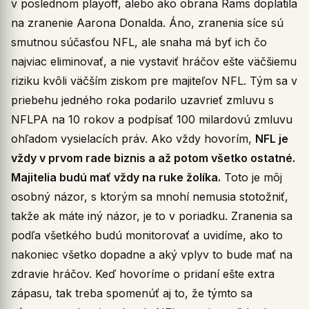
v poslednom playoff, alebo ako obrana Rams doplatila
na zranenie Aarona Donalda. Áno, zranenia síce sú
smutnou súčasťou NFL, ale snaha má byť ich čo
najviac eliminovať, a nie vystaviť hráčov ešte väčšiemu
riziku kvôli väčším ziskom pre majiteľov NFL. Tým sa v
priebehu jedného roka podarilo uzavrieť zmluvu s
NFLPA na 10 rokov a podpísať 100 milardovú zmluvu
ohľadom vysielacích práv. Ako vždy hovorím,
NFL je
vždy v prvom rade biznis a až potom všetko ostatné.
Majitelia budú mať vždy na ruke žolíka.
Toto je môj
osobný názor, s ktorým sa mnohí nemusia stotožniť,
takže ak máte iný názor, je to v poriadku. Zranenia sa
podľa všetkého budú monitorovať a uvidíme, ako to
nakoniec všetko dopadne a aký vplyv to bude mať na
zdravie hráčov. Keď hovoríme o pridaní ešte extra
zápasu, tak treba spomenúť aj to, že týmto sa