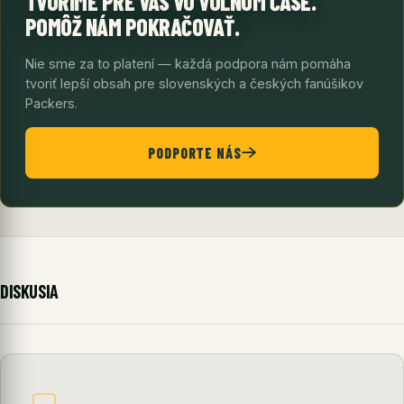
TVORÍME PRE VÁS VO VOĽNOM ČASE.
POMÔŽ NÁM POKRAČOVAŤ.
Nie sme za to platení — každá podpora nám pomáha
tvoriť lepší obsah pre slovenských a českých fanúšikov
Packers.
PODPORTE NÁS
DISKUSIA