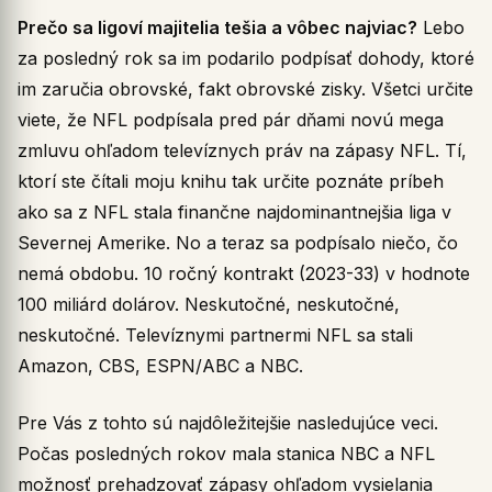
Prečo sa ligoví majitelia tešia a vôbec najviac?
Lebo
za posledný rok sa im podarilo podpísať dohody, ktoré
im zaručia obrovské, fakt obrovské zisky. Všetci určite
viete, že NFL podpísala pred pár dňami novú mega
zmluvu ohľadom televíznych práv na zápasy NFL. Tí,
ktorí ste čítali moju knihu tak určite poznáte príbeh
ako sa z NFL stala finančne najdominantnejšia liga v
Severnej Amerike. No a teraz sa podpísalo niečo, čo
nemá obdobu. 10 ročný kontrakt (2023-33) v hodnote
100 miliárd dolárov. Neskutočné, neskutočné,
neskutočné. Televíznymi partnermi NFL sa stali
Amazon, CBS, ESPN/ABC a NBC.
Pre Vás z tohto sú najdôležitejšie nasledujúce veci.
Počas posledných rokov mala stanica NBC a NFL
možnosť prehadzovať zápasy ohľadom vysielania