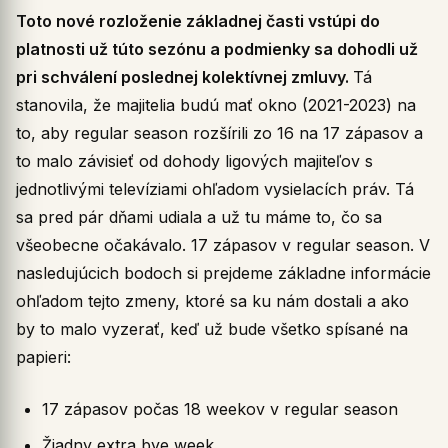
Toto nové rozloženie základnej časti vstúpi do
platnosti už túto sezónu a podmienky sa dohodli už
pri schválení poslednej kolektívnej zmluvy.
Tá
stanovila, že majitelia budú mať okno (2021-2023) na
to, aby regular season rozšírili zo 16 na 17 zápasov a
to malo závisieť od dohody ligových majiteľov s
jednotlivými televíziami ohľadom vysielacích práv. Tá
sa pred pár dňami udiala a už tu máme to, čo sa
všeobecne očakávalo. 17 zápasov v regular season. V
nasledujúcich bodoch si prejdeme základne informácie
ohľadom tejto zmeny, ktoré sa ku nám dostali a ako
by to malo vyzerať, keď už bude všetko spísané na
papieri:
17 zápasov počas 18 weekov v regular season
Žiadny extra bye week