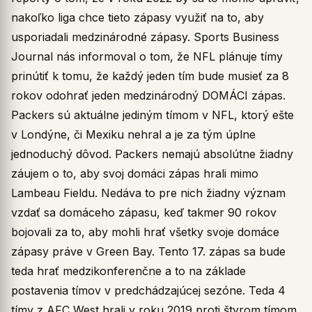
nakoľko liga chce tieto zápasy využiť na to, aby
usporiadali medzinárodné zápasy. Sports Business
Journal nás informoval o tom, že NFL plánuje tímy
prinútiť k tomu, že každý jeden tím bude musieť za 8
rokov odohrať jeden medzinárodný DOMÁCI zápas.
Packers sú aktuálne jediným tímom v NFL, ktorý ešte
v Londýne, či Mexiku nehral a je za tým úplne
jednoduchý dôvod. Packers nemajú absolútne žiadny
záujem o to, aby svoj domáci zápas hrali mimo
Lambeau Fieldu. Nedáva to pre nich žiadny význam
vzdať sa domáceho zápasu, keď takmer 90 rokov
bojovali za to, aby mohli hrať všetky svoje domáce
zápasy práve v Green Bay. Tento 17. zápas sa bude
teda hrať medzikonferenčne a to na základe
postavenia tímov v predchádzajúcej sezóne. Teda 4
tímy z AFC West hrali v roku 2019 proti štyrom tímom