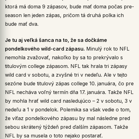
ktorá má doma 9 zápasov, bude mať doma počas pre-
season len jeden zápas, pričom tá druhá polka ich
bude mať dva.
Je tu aj veľká šanca na to, že sa dočkáme
pondelkového wild-card zápasu.
Minulý rok to NFL
nemohla zvažovať, nakoľko by sa to prekrývalo s
titulovým college zápasom. NFL tak hrala tri zápasy
wild card v sobotu, a zvyšné tri v nedeľu. Ale v tejto
sezóne bude titulový zápas college 10. januára, čo pre
NFL necháva voľný termín dňa 17. januára. Takže NFL
by mohla hrať wild card nasledujúco – 2 v sobotu, 3 v
nedeľu a 1 v pondelok. Polemika sa však vedie o tom,
že víťaz pondelkového zápasu by mal následne pred
sebou skrátený týždeň pred ďalším zápasom. Takže
NFL by sa musela o toto nejako postarať.